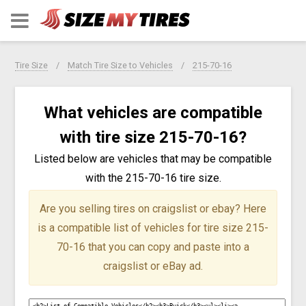
Tire Size
Match Tire Size to Vehicles
215-70-16
What vehicles are compatible
with tire size 215-70-16?
Listed below are vehicles that may be compatible
with the 215-70-16 tire size.
Are you selling tires on craigslist or ebay?
Here
is a compatible list of vehicles for tire size 215-
70-16 that you can copy and paste into a
craigslist or eBay ad.